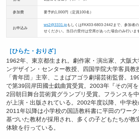
参加費
要予約1,000円（定員100名）
ws2@3331.jp
もしくはFAX03-6803-2442まで、参
お申込み
せください。当日の受付は空席があった場合のみ行いま
［ひらた・おりざ］
1962年、東京都生まれ。劇作家・演出家、大阪
ンデザイン・センター教授、四国学院大学客員教
「青年団」主宰、こまばアゴラ劇場芸術監督。19
で第39回岸田國士戯曲賞受賞。2003年『その河
2回朝日舞台芸術賞グランプリ受賞。フランスを
が上演・出版されている。2002年度以降、中学
2011年以降は小学校の国語教科書に平田のワー
基づいた教材が採用され、多くの子どもたちが教
体験を行っている。